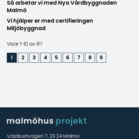
Så arbetar vi med Nya Vårdbyggnaden
Malmö
Vi hjälper er med certifieringen
Miljöbyggnad
Visar
1-10
av 87
1
2
3
4
5
6
7
8
9
Västkustvägen 7, 211 24 Malmö