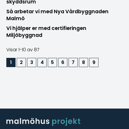
skyddsrum
Så arbetar vi med Nya Vårdbyggnaden
Malmö
Vi hjälper er med certifieringen
Miljöbyggnad
Visar
1-10
av 87
1
2
3
4
5
6
7
8
9