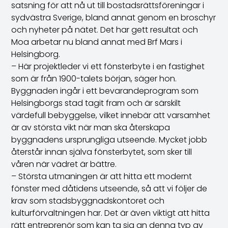
satsning för att nå ut till bostadsrättsföreningar i
sydvästra Sverige, bland annat genom en broschyr
och nyheter på nätet. Det har gett resultat och
Moa arbetar nu bland annat med
Brf Mars i
Helsingborg
.
– Här projektleder vi ett fönsterbyte i en fastighet
som är från 1900-talets början, säger hon.
Byggnaden ingår i ett bevarandeprogram som
Helsingborgs stad tagit fram och är särskilt
värdefull bebyggelse, vilket innebär att varsamhet
är av största vikt när man ska återskapa
byggnadens ursprungliga utseende. Mycket jobb
återstår innan själva fönsterbytet, som sker till
våren när vädret är bättre.
– Största utmaningen är att hitta ett modernt
fönster med dåtidens utseende, så att vi följer de
krav som stadsbyggnadskontoret och
kulturförvaltningen har. Det är även viktigt att hitta
rätt entreprenör som kan ta sig an denna typ av