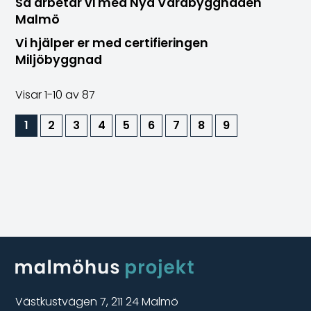
Så arbetar vi med Nya Vårdbyggnaden
Malmö
Vi hjälper er med certifieringen
Miljöbyggnad
Visar
1-10
av 87
1
2
3
4
5
6
7
8
9
Västkustvägen 7, 211 24 Malmö