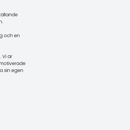
tällande
n.
ng och en
 Vi är
 motiverade
ka sin egen