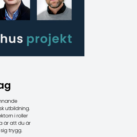
rag
pännande
k utbildning.
orn i roller
a är att du är
sig trygg.