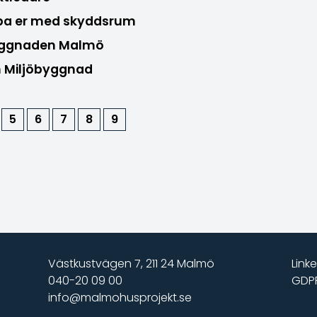
lpa er med skyddsrum
byggnaden Malmö
en Miljöbyggnad
5
6
7
8
9
Västkustvägen 7, 211 24 Malmö
Link
040-20 09 00
GDPR
info@malmohusprojekt.se