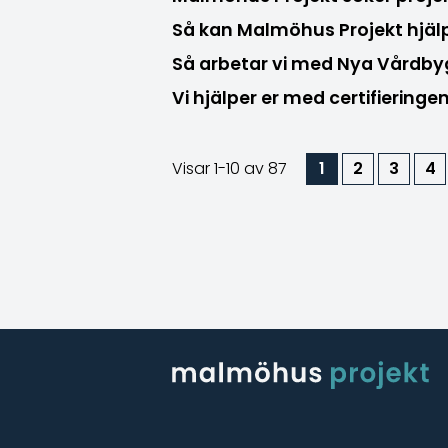
Så kan Malmöhus Projekt hjä
Så arbetar vi med Nya Vård
Vi hjälper er med certifiering
Visar
1-10
av 87
1
2
3
4