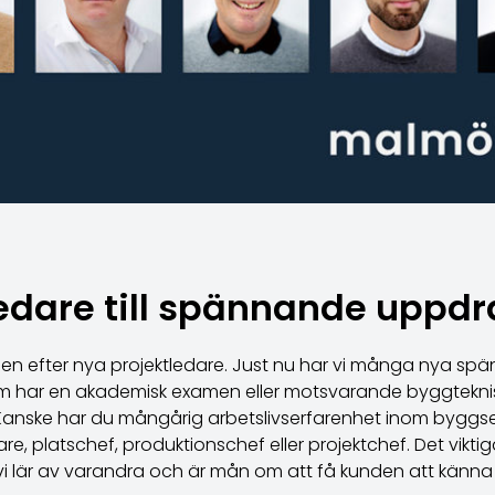
ledare
till spännande uppd
tiden efter nya projektledare. Just nu har vi många nya s
om har en akademisk examen eller motsvarande byggteknis
 Kanske har du mångårig arbetslivserfarenhet inom byggsekt
re, platschef, produktionschef eller projektchef. Det viktig
 vi lär av varandra och är mån om att få kunden att känna 