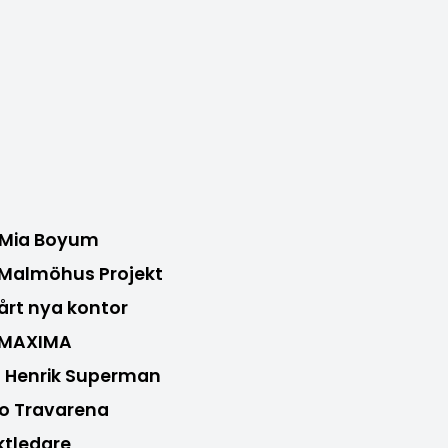
 Mia Boyum
l Malmöhus Projekt
vårt nya kontor
h MAXIMA
l Henrik Superman
ro Travarena
ktledare