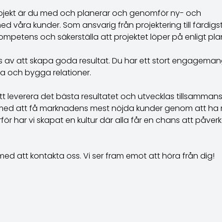
ojekt är du med och planerar och genomför ny- och
våra kunder. Som ansvarig från projektering till färdigs
ompetens och säkerställa att projektet löper på enligt pla
ivs av att skapa goda resultat. Du har ett stort engagema
 och bygga relationer.
tt leverera det bästa resultatet och utvecklas tillsammans.
l med att få marknadens mest nöjda kunder genom att ha
 har vi skapat en kultur där alla får en chans att påver
med att kontakta oss. Vi ser fram emot att höra från dig!