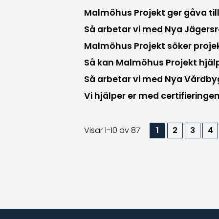
Malmöhus Projekt ger gåva til
Så arbetar vi med Nya Jägers
Malmöhus Projekt söker proje
Så kan Malmöhus Projekt hjä
Så arbetar vi med Nya Vård
Vi hjälper er med certifiering
Visar
1-10
av 87
1
2
3
4