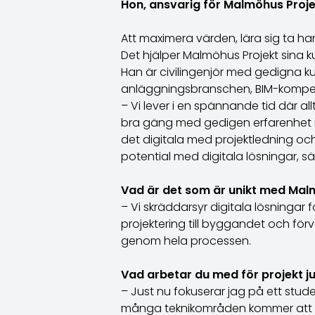
Hon, ansvarig för Malmöhus Projek
Att maximera värden, lära sig ta han
Det hjälper Malmöhus Projekt sina 
Han är civilingenjör med gedigna k
anläggningsbranschen, BIM-kompet
– Vi lever i en spännande tid där al
bra gäng med gedigen erfarenhet i
det digitala med projektledning 
potential med digitala lösningar, säg
Vad är det som är unikt med Mal
– Vi skräddarsyr digitala lösningar
projektering till byggandet och förv
genom hela processen.
Vad arbetar du med för projekt ju
– Just nu fokuserar jag på ett stud
många teknikområden kommer att bli 