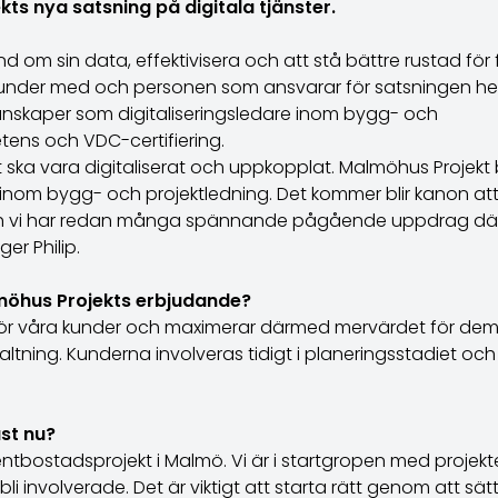
ts nya satsning på digitala tjänster.
d om sin data, effektivisera och att stå bättre rustad för
kunder med och personen som ansvarar för satsningen hete
unskaper som digitaliseringsledare inom bygg- och
ens och VDC-certifiering.
lt ska vara digitaliserat och uppkopplat. Malmöhus Projekt 
nom bygg- och projektledning. Det kommer blir kanon at
och vi har redan många spännande pågående uppdrag där
er Philip.
möhus Projekts erbjudande?
 för våra kunder och maximerar därmed mervärdet för dem, i
altning. Kunderna involveras tidigt i planeringsstadiet oc
st nu?
entbostadsprojekt i Malmö. Vi är i startgropen med projekt
involverade. Det är viktigt att starta rätt genom att sä