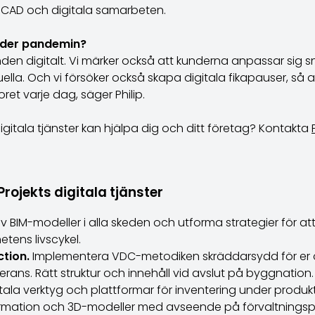
, CAD och digitala samarbeten.
under pandemin?
nden digitalt. Vi märker också att kunderna anpassar sig 
ella. Och vi försöker också skapa digitala fikapauser, så at
oret varje dag, säger Philip.
igitala tjänster kan hjälpa dig och ditt företag? Kontakta
ojekts digitala tjänster
 BIM-modeller i alla skeden och utforma strategier för a
tens livscykel.
ction.
Implementera VDC-metodiken skräddarsydd för er o
verans. Rätt struktur och innehåll vid avslut på byggnation.
itala verktyg och plattformar för inventering under produk
rmation och 3D-modeller med avseende på förvaltningsp