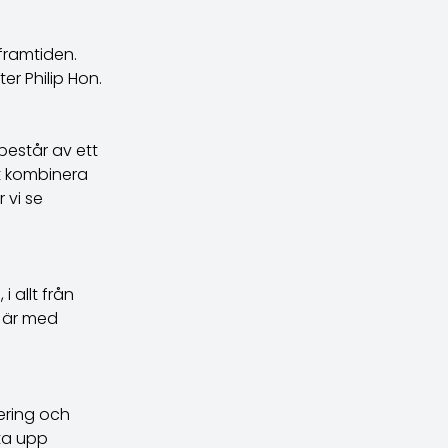
 framtiden.
r Philip Hon.
består av ett
t kombinera
 vi se
 allt från
h är med
ering och
tta upp