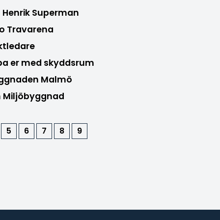
l Henrik Superman
ro Travarena
ktledare
lpa er med skyddsrum
byggnaden Malmö
en Miljöbyggnad
5
6
7
8
9