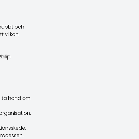
snabbt och
t vi kan
Philip
tt ta hand om
rganisation.
tionsskede.
rocessen.