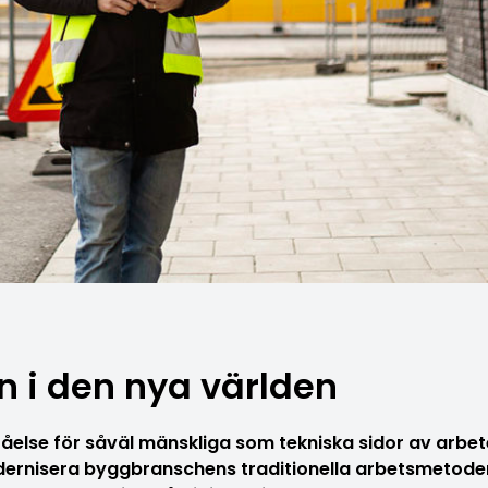
en
i den nya världen
tåelse för såväl mänskliga som tekniska sidor av arbete
ernisera byggbranschens traditionella arbetsmetoder.