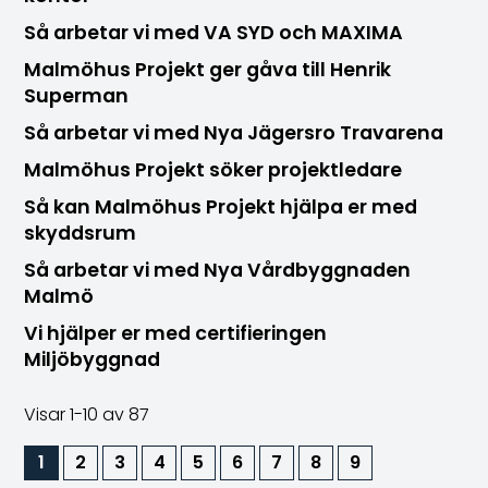
Så arbetar vi med VA SYD och MAXIMA
Malmöhus Projekt ger gåva till Henrik
Superman
Så arbetar vi med Nya Jägersro Travarena
Malmöhus Projekt söker projektledare
Så kan Malmöhus Projekt hjälpa er med
skyddsrum
Så arbetar vi med Nya Vårdbyggnaden
Malmö
Vi hjälper er med certifieringen
Miljöbyggnad
Visar
1-10
av 87
1
2
3
4
5
6
7
8
9