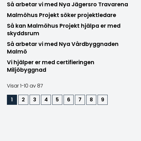
Så arbetar vi med Nya Jägersro Travarena
Malmöhus Projekt söker projektledare
Så kan Malmöhus Projekt hjälpa er med
skyddsrum
Så arbetar vi med Nya Vårdbyggnaden
Malmö
Vi hjälper er med certifieringen
Miljöbyggnad
Visar
1-10
av 87
1
2
3
4
5
6
7
8
9